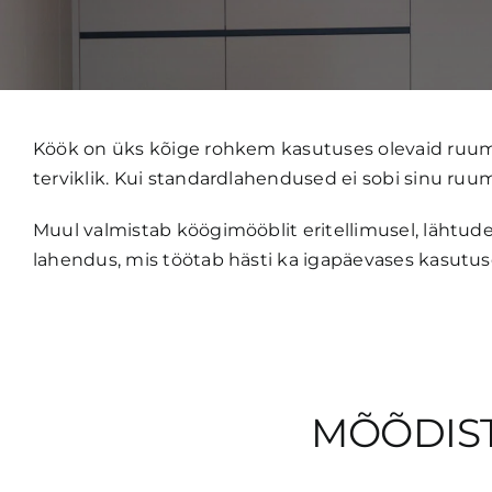
Köök on üks kõige rohkem kasutuses olevaid ruume
terviklik. Kui standardlahendused ei sobi sinu ruu
Muul valmistab köögimööblit eritellimusel, lähtudes
lahendus, mis töötab hästi ka igapäevases kasutuses
MÕÕDIST