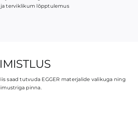
ja terviklikum lõpptulemus
IIMISTLUS
eriis saad tutvuda EGGER materjalide valikuga ning
llimustriga pinna.