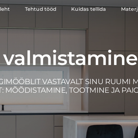
leht
Tehtud tööd
Kuidas tellida
Materj
 valmistamine
GIMÖÖBLIT VASTAVALT SINU RUUMI 
: MÕÕDISTAMINE, TOOTMINE JA PAI