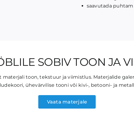
saavutada puhtam 
BLILE SOBIV TOON JA V
aterjali toon, tekstuur ja viimistlus. Materjalide gal
udekoori, ühevärvilise tooni või kivi-, betooni- ja meta
Vaata materjale