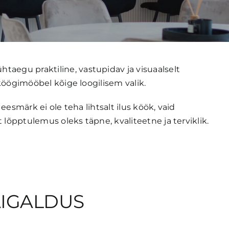
aegu praktiline, vastupidav ja visuaalselt
köögimööbel kõige loogilisem valik.
esmärk ei ole teha lihtsalt ilus köök, vaid
lõpptulemus oleks täpne, kvaliteetne ja terviklik.
AIGALDUS