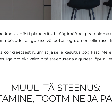
 kodus. Hästi planeeritud köögimööbel peab olema üht
mi mõõtude, paigutuse või ootustega, on eritellimusel 
 konkreetsest ruumist ja selle kasutusloogikast. Meie e
. Iga projekt valmib täisteenusena algusest lõpuni, et 
MUULI TÄISTEENUS:
AMINE, TOOTMINE JA P