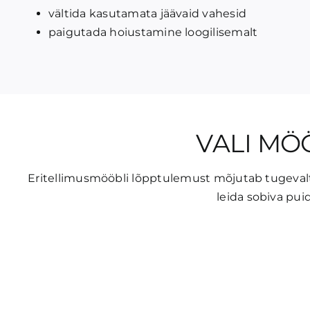
vältida kasutamata jäävaid vahesid
paigutada hoiustamine loogilisemalt
VALI MÖÖ
Eritellimusmööbli lõpptulemust mõjutab tugevalt m
leida sobiva puid