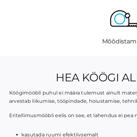
Mõõdistam
HEA KÖÖGI A
Köögimööbli puhul ei määra tulemust ainult materj
arvestab liikumise, tööpindade, hoiustamise, teh
Eritellimusmööbli eelis on see, et lahendus ei pe
kasutada ruumi efektiivsemalt