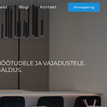
alid
Blogi
Kontakt
Hinnapäring
MÕÕTUDELE JA VAJADUSTELE.
GALDUS.