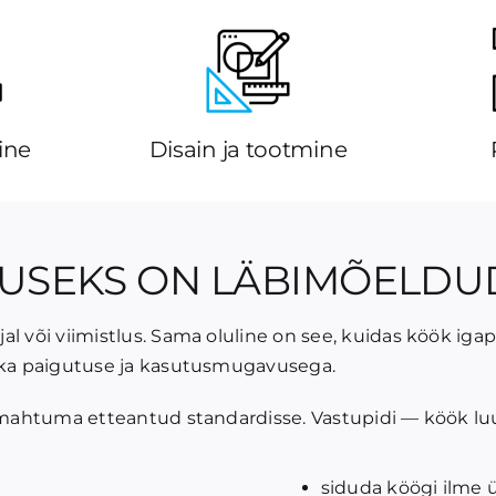
ine
Disain ja tootmine
LUSEKS ON LÄBIMÕELDU
al või viimistlus. Sama oluline on see, kuidas köök ig
nika paigutuse ja kasutusmugavusega.
a mahtuma etteantud standardisse. Vastupidi — köök luu
siduda köögi ilme