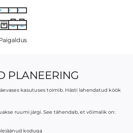
Paigaldus
D PLANEERING
apäevases kasutuses toimib. Hästi lahendatud köök
akse ruumi järgi. See tähendab, et võimalik on:
 ülejäänud koduga